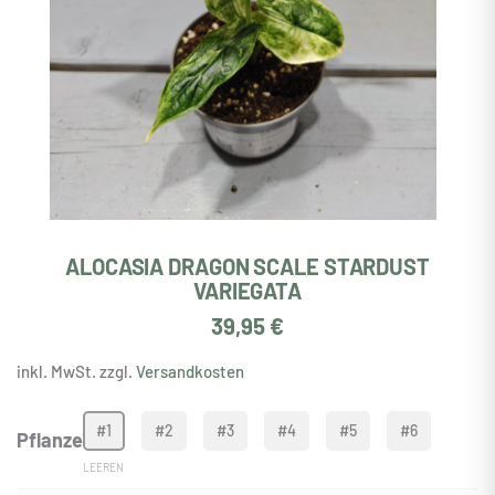
ALOCASIA DRAGON SCALE STARDUST
VARIEGATA
39,95
€
inkl. MwSt. zzgl.
Versandkosten
Alocasia
#1
#2
#3
#4
#5
#6
Pflanze
Dragon
Scale
LEEREN
Stardust