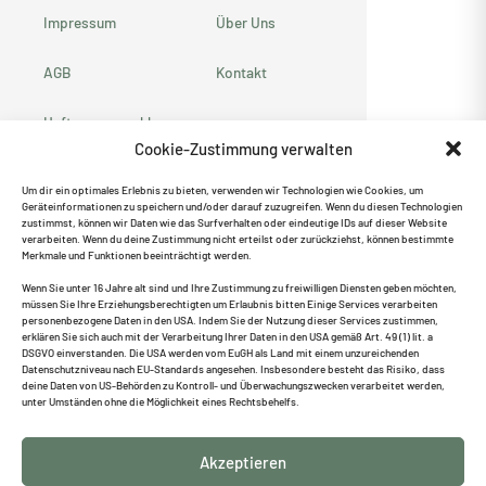
Impressum
Über Uns
AGB
Kontakt
Haftungsausschluss
Cookie-Zustimmung verwalten
Datenschutzerklärung
Um dir ein optimales Erlebnis zu bieten, verwenden wir Technologien wie Cookies, um
Geräteinformationen zu speichern und/oder darauf zuzugreifen. Wenn du diesen Technologien
Cookie-Richtlinie
zustimmst, können wir Daten wie das Surfverhalten oder eindeutige IDs auf dieser Website
verarbeiten. Wenn du deine Zustimmung nicht erteilst oder zurückziehst, können bestimmte
(EU)
Merkmale und Funktionen beeinträchtigt werden.
Empfehle uns weiter ♥
Wenn Sie unter 16 Jahre alt sind und Ihre Zustimmung zu freiwilligen Diensten geben möchten,
müssen Sie Ihre Erziehungsberechtigten um Erlaubnis bitten Einige Services verarbeiten
personenbezogene Daten in den USA. Indem Sie der Nutzung dieser Services zustimmen,
erklären Sie sich auch mit der Verarbeitung Ihrer Daten in den USA gemäß Art. 49 (1) lit. a
DSGVO einverstanden. Die USA werden vom EuGH als Land mit einem unzureichenden
Datenschutzniveau nach EU-Standards angesehen. Insbesondere besteht das Risiko, dass
deine Daten von US-Behörden zu Kontroll- und Überwachungszwecken verarbeitet werden,
Suche
unter Umständen ohne die Möglichkeit eines Rechtsbehelfs.
Akzeptieren
Vertrag widerrufen