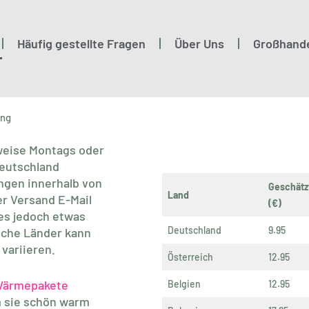
Häufig gestellte Fragen
Über Uns
Großhand
ung
weise Montags oder
Deutschland
ungen innerhalb von
Geschätz
Land
er Versand E-Mail
(€)
 es jedoch etwas
Deutschland
9.95
sche Länder kann
 variieren.
Österreich
12.95
ärmepakete
Belgien
12.95
m sie schön warm