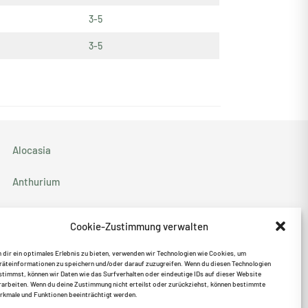
3-5
3-5
Alocasia
Anthurium
Monstera
Cookie-Zustimmung verwalten
Philodendron
 dir ein optimales Erlebnis zu bieten, verwenden wir Technologien wie Cookies, um
räteinformationen zu speichern und/oder darauf zuzugreifen. Wenn du diesen Technologien
stimmst, können wir Daten wie das Surfverhalten oder eindeutige IDs auf dieser Website
Syngonium
rarbeiten. Wenn du deine Zustimmung nicht erteilst oder zurückziehst, können bestimmte
rkmale und Funktionen beeinträchtigt werden.