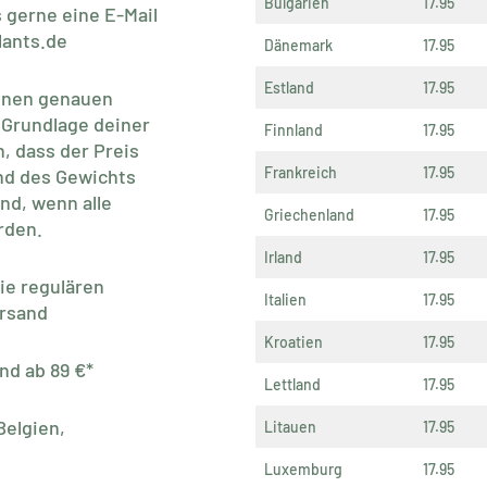
Bulgarien
17.95
s gerne eine E-Mail
ants.de
Dänemark
17.95
Estland
17.95
 einen genauen
 Grundlage deiner
Finnland
17.95
n, dass der Preis
Frankreich
17.95
nd des Gewichts
nd, wenn alle
Griechenland
17.95
rden.
Irland
17.95
die regulären
Italien
17.95
ersand
Kroatien
17.95
nd ab 89 €*
Lettland
17.95
Belgien,
Litauen
17.95
Luxemburg
17.95