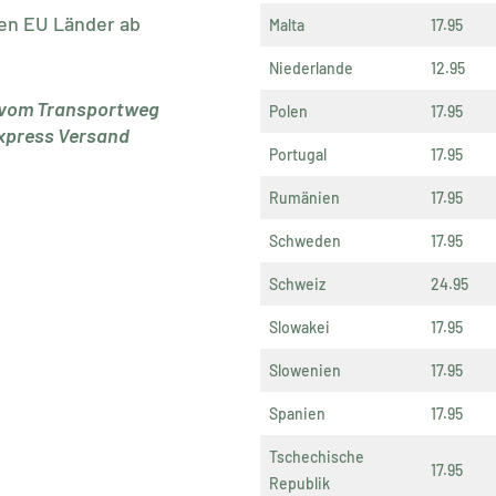
ren EU Länder ab
Malta
17.95
Niederlande
12.95
g vom Transportweg
Polen
17.95
Express Versand
Portugal
17.95
Rumänien
17.95
Schweden
17.95
Schweiz
24.95
Slowakei
17.95
Slowenien
17.95
Spanien
17.95
Tschechische
17.95
Republik