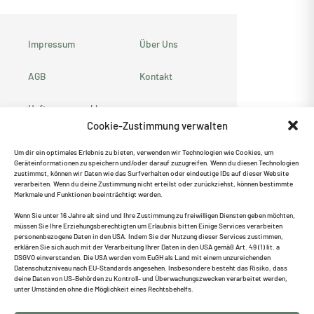
Impressum
Über Uns
AGB
Kontakt
Haftungsausschluss
Cookie-Zustimmung verwalten
Datenschutzerklärung
Um dir ein optimales Erlebnis zu bieten, verwenden wir Technologien wie Cookies, um
Geräteinformationen zu speichern und/oder darauf zuzugreifen. Wenn du diesen Technologien
Cookie-Richtlinie
zustimmst, können wir Daten wie das Surfverhalten oder eindeutige IDs auf dieser Website
verarbeiten. Wenn du deine Zustimmung nicht erteilst oder zurückziehst, können bestimmte
(EU)
Merkmale und Funktionen beeinträchtigt werden.
Empfehle uns weiter ♥
Wenn Sie unter 16 Jahre alt sind und Ihre Zustimmung zu freiwilligen Diensten geben möchten,
müssen Sie Ihre Erziehungsberechtigten um Erlaubnis bitten Einige Services verarbeiten
personenbezogene Daten in den USA. Indem Sie der Nutzung dieser Services zustimmen,
erklären Sie sich auch mit der Verarbeitung Ihrer Daten in den USA gemäß Art. 49 (1) lit. a
DSGVO einverstanden. Die USA werden vom EuGH als Land mit einem unzureichenden
Datenschutzniveau nach EU-Standards angesehen. Insbesondere besteht das Risiko, dass
deine Daten von US-Behörden zu Kontroll- und Überwachungszwecken verarbeitet werden,
Suche
unter Umständen ohne die Möglichkeit eines Rechtsbehelfs.