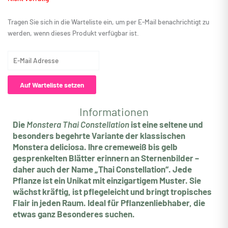
Tragen Sie sich in die Warteliste ein, um per E-Mail benachrichtigt zu
werden, wenn dieses Produkt verfügbar ist.
Geben
Sie
Ihre
Auf Warteliste setzen
E-
Mail-
Informationen
Adresse
ein,
Die
Monstera Thai Constellation
ist eine seltene und
um
besonders begehrte Variante der klassischen
auf
Monstera deliciosa. Ihre cremeweiß bis gelb
die
gesprenkelten Blätter erinnern an Sternenbilder –
Warteliste
daher auch der Name „Thai Constellation“. Jede
für
Pflanze ist ein Unikat mit einzigartigem Muster. Sie
dieses
wächst kräftig, ist pflegeleicht und bringt tropisches
Produkt
Flair in jeden Raum. Ideal für Pflanzenliebhaber, die
zu
etwas ganz Besonderes suchen.
kommen