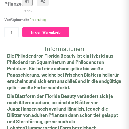
#1
#2
Pflanze
Florida
Beauty
LEEREN
Menge
Verfügbarkeit:
1 vorrätig
In den Warenkorb
Informationen
Die Philodendron Florida Beauty ist ein Hybrid aus
Philodendron Squamiferum und Philodendron
Pedatum. Sie hat eine schöne gelbe bis weiße
Panaschierung, welche bei frischen Blättern hellgrün
erscheint und sich erst anschließend in die endgültige
gelb – weiße Farbe nachfärbt.
Die Blattform der Florida Beauty verändert sich je
nach Altersstadium, so sind die Blätter von
Jungpflanzen noch oval und länglich, jedoch die
Blätter von adulten Pflanzen dann schon tief gelappt
und Sternförmig, gerne auch als
Lobster(Hummerartige) Form bezeichnet.