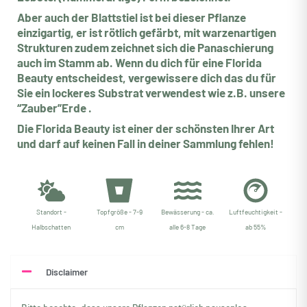
Aber auch der Blattstiel ist bei dieser Pflanze
einzigartig, er ist rötlich gefärbt, mit warzenartigen
Strukturen zudem zeichnet sich die Panaschierung
auch im Stamm ab. Wenn du dich für eine Florida
Beauty entscheidest, vergewissere dich das du für
Sie ein lockeres Substrat verwendest wie z.B. unsere
“Zauber”Erde .
Die Florida Beauty ist einer der schönsten Ihrer Art
und darf auf keinen Fall in deiner Sammlung fehlen!
Standort -
Topfgröße - 7-9
Bewässerung - ca.
Luftfeuchtigkeit -
Halbschatten
cm
alle 6-8 Tage
ab 55%
Disclaimer