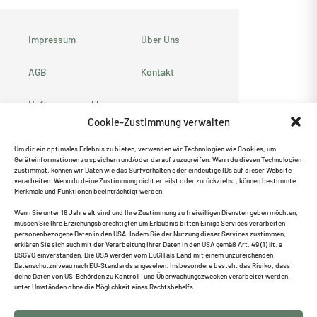
Impressum
Über Uns
AGB
Kontakt
Haftungsausschluss
Cookie-Zustimmung verwalten
Datenschutzerklärung
Um dir ein optimales Erlebnis zu bieten, verwenden wir Technologien wie Cookies, um
Geräteinformationen zu speichern und/oder darauf zuzugreifen. Wenn du diesen Technologien
Cookie-Richtlinie
zustimmst, können wir Daten wie das Surfverhalten oder eindeutige IDs auf dieser Website
verarbeiten. Wenn du deine Zustimmung nicht erteilst oder zurückziehst, können bestimmte
(EU)
Merkmale und Funktionen beeinträchtigt werden.
Empfehle uns weiter ♥
Wenn Sie unter 16 Jahre alt sind und Ihre Zustimmung zu freiwilligen Diensten geben möchten,
müssen Sie Ihre Erziehungsberechtigten um Erlaubnis bitten Einige Services verarbeiten
personenbezogene Daten in den USA. Indem Sie der Nutzung dieser Services zustimmen,
erklären Sie sich auch mit der Verarbeitung Ihrer Daten in den USA gemäß Art. 49 (1) lit. a
DSGVO einverstanden. Die USA werden vom EuGH als Land mit einem unzureichenden
Datenschutzniveau nach EU-Standards angesehen. Insbesondere besteht das Risiko, dass
deine Daten von US-Behörden zu Kontroll- und Überwachungszwecken verarbeitet werden,
Suche
unter Umständen ohne die Möglichkeit eines Rechtsbehelfs.