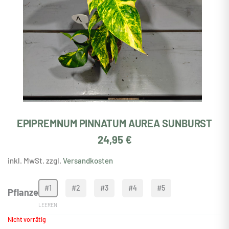
EPIPREMNUM PINNATUM AUREA SUNBURST
24,95
€
inkl. MwSt. zzgl.
Versandkosten
Epipremnum
#1
#2
#3
#4
#5
Pflanze
Pinnatum
LEEREN
Aurea
Sunburst
Nicht vorrätig
Menge