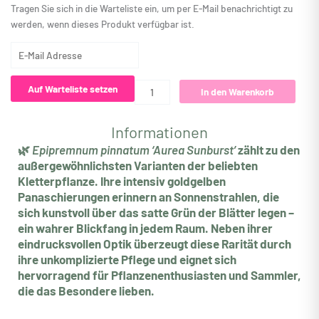
Tragen Sie sich in die Warteliste ein, um per E-Mail benachrichtigt zu
werden, wenn dieses Produkt verfügbar ist.
Geben
Sie
Ihre
Auf Warteliste setzen
In den Warenkorb
E-
Mail-
Adresse
Informationen
ein,
🌿
Epipremnum pinnatum ‘Aurea Sunburst’
zählt zu den
um
außergewöhnlichsten Varianten der beliebten
auf
Kletterpflanze. Ihre intensiv goldgelben
die
Panaschierungen erinnern an Sonnenstrahlen, die
Warteliste
sich kunstvoll über das satte Grün der Blätter legen –
für
ein wahrer Blickfang in jedem Raum. Neben ihrer
dieses
eindrucksvollen Optik überzeugt diese Rarität durch
Produkt
ihre unkomplizierte Pflege und eignet sich
zu
hervorragend für Pflanzenenthusiasten und Sammler,
kommen
die das Besondere lieben.